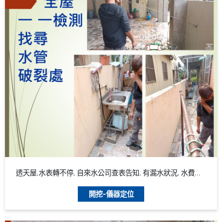
透天屋,水表轉不停, 自來水公司查表告知, 有漏水狀況, 水費可能逹7000左右
開挖-儀器定位