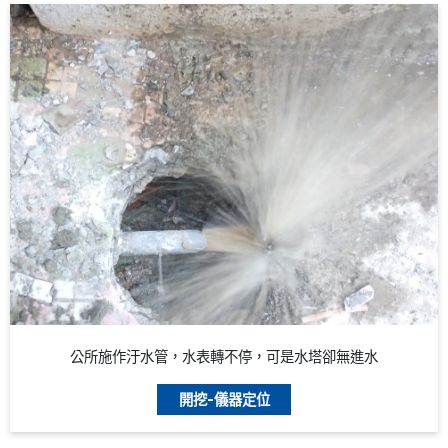
公所施作汙水管，水表轉不停，可是水塔卻無進水
開挖-儀器定位