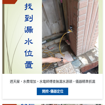
透天屋，水費增加，水電師傅查無漏水源頭，儀器精準抓漏
開挖-儀器定位