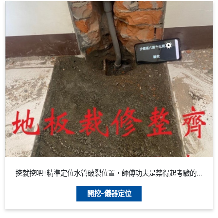
挖就挖吧!!精準定位水管破裂位置，師傅功夫是禁得起考驗的。
開挖-儀器定位