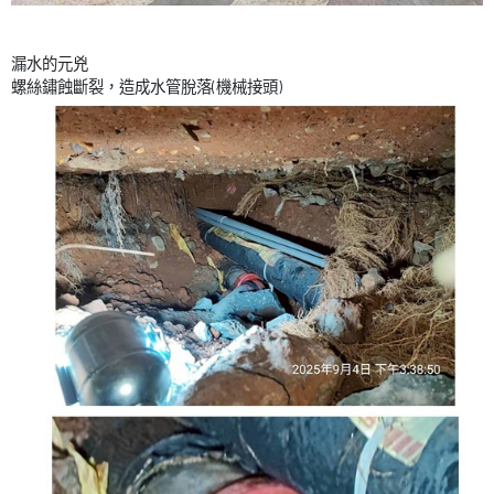
漏水的元兇
螺絲鏽蝕斷裂，造成水管脫落(機械接頭)