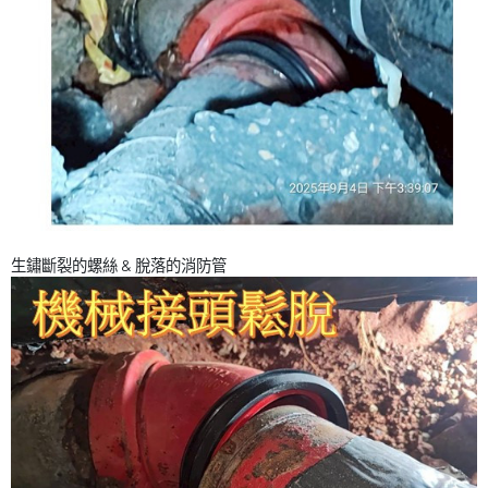
生鏽斷裂的螺絲 & 脫落的消防管