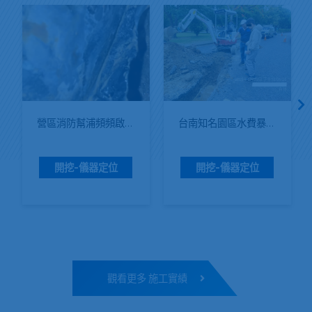
營區消防幫浦頻頻啟動
台南知名園區水費暴增
開挖-儀器定位
開挖-儀器定位
觀看更多 施工實績