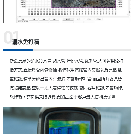
漏水免打牆
新舊房屋的給水冷水管,熱水管,汙排水管,瓦斯管,均可運用免打
牆方式,直接於管內做修補,我們採用電腦管內常壓以及高壓,雙
重確認,精準分辨出管內有洩漏,才會施作補管,而且所有器具皆
做隔離試壓,並以一般人看得懂的數據,會同客戶確認,才會施作,
施作後，亦提供失敗退費及保固,給于客戶最大信賴及保障