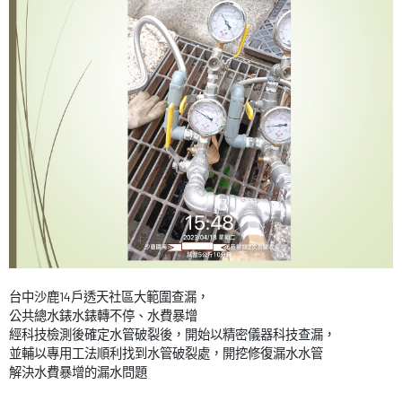
台中沙鹿14戶透天社區大範圍查漏，
公共總水錶水錶轉不停、水費暴增
經科技檢測後確定水管破裂後，開始以精密儀器科技查漏，
並輔以專用工法順利找到水管破裂處，開挖修復漏水水管
解決水費暴增的漏水問題