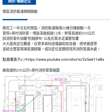
開挖-儀器定位
營區消防幫浦頻頻啟動
剛完工一年左右的營區，消防幫浦每隔20幾分鐘啟動一次
管徑4英吋消防管，埋設深度超過1.2米，幹管長度約200公尺
因消防管外加纏"防蝕膠布" 以及劣質水泥灌漿包覆
大大提高定位難度，在眾多高科技儀器如拾音器、透地雷達等
並結合豐富現場查漏經驗，成功定位並開挖找到消防管漏水處。
點我看影片
👉
https://www.youtube.com/shorts/Ze5w611xiBs
總長度約200公尺4英吋消防管管線圖