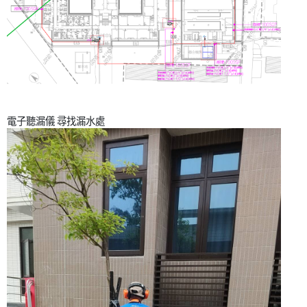
電子聽漏儀 尋找漏水處