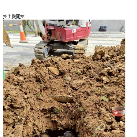
挖土機開挖