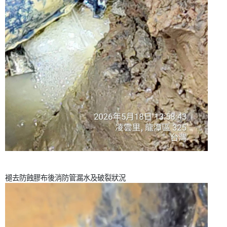
褪去防蝕膠布後消防管漏水及破裂狀況