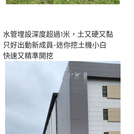
水管埋設深度超過1米，土又硬又黏
只好出動新成員-迷你挖土機小白
快速又精準開挖