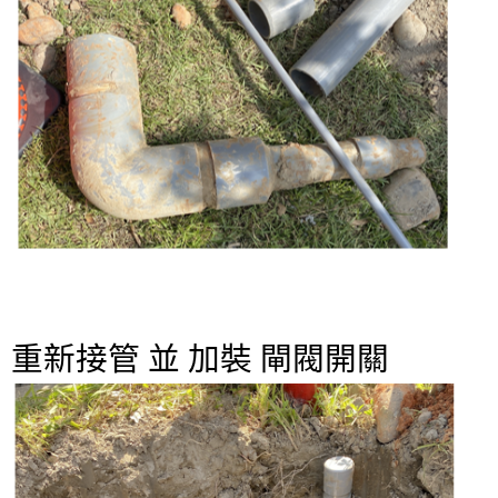
重新接管 並 加裝 閘閥開關