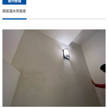
管內修復
鄰居漏水到我家