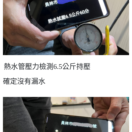
熱水管壓力檢測
6.5
公斤持壓
確定沒有漏水