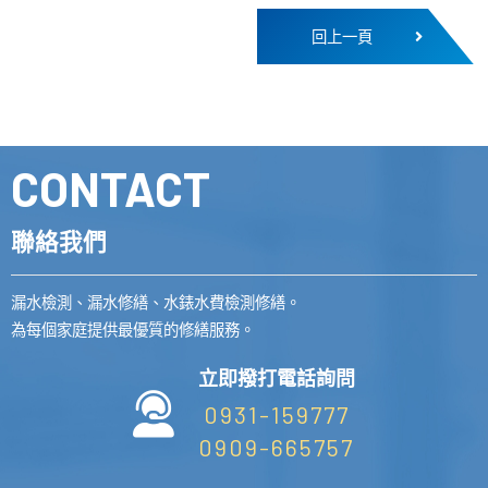
回上一頁
CONTACT
聯絡我們
漏水檢測、漏水修繕、水錶水費檢測修繕。
為每個家庭提供最優質的修繕服務。
立即撥打電話詢問
0931-159777
0909-665757