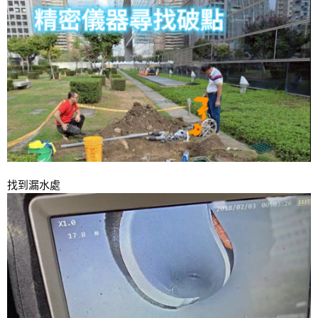
找到漏水處