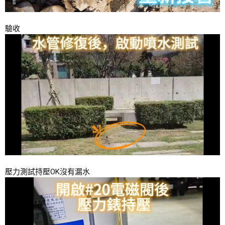
驗收
壓力測試持壓OK沒有漏水