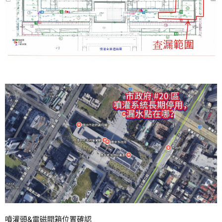
噴灌頭&電磁閥箱位置確認