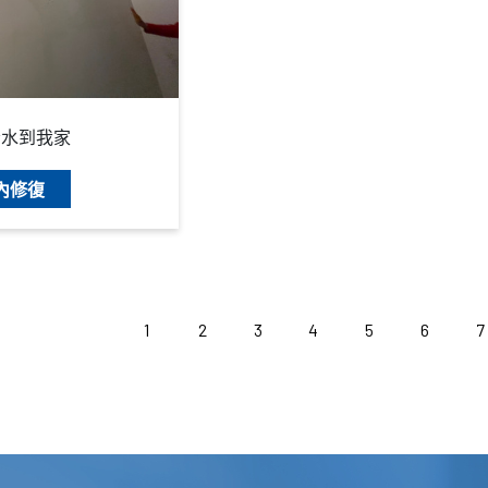
漏水到我家
內修復
1
2
3
4
5
6
7