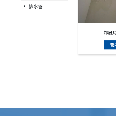
排水管
鄰居
管